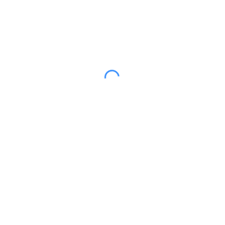
Sangarida Blanco
O Chan Blanco
Godello 2022 / 75
godello 2023 / 75
cl.
cl.
Ver todos