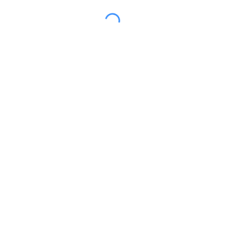
Leer más
Leer más